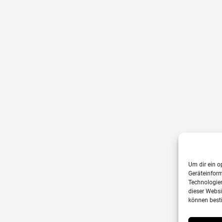
Um dir ein o
Geräteinfor
Technologien
dieser Websi
können best