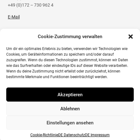
+49 (0)172 – 730 962 4
E-Mail
Cookie-Zustimmung verwalten
Um dir ein optimales Erlebnis zu bieten, verwenden wir Technologien wie
Social Media
Cookies, um Geräteinformationen zu speichern und/oder darauf
zuzugreifen. Wenn du diesen Technologien zustimmst, können wir Daten
wie das Surfverhalten oder eindeutige IDs auf dieser Website verarbeiten.
Instagram
Wenn du deine Zustimmung nicht erteilst oder zurückziehst, können
bestimmte Merkmale und Funktionen beeinträchtigt werden.
Akzeptieren
Instagram
© Herzig Fotografie | Steinmetzweg 4 | D-64625 Bensheim
Ablehnen
| info@ht-hotelphotography.com
Einstellungen ansehen
Cookie-Richtlinie
DE Datenschutz
DE Impressum