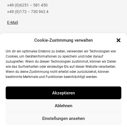
+49 (0)6251 – 581 450
+49 (0)172 – 730 962 4
E-Mail
Cookie-Zustimmung verwalten
Um dir ein optimales Erlebnis zu bieten, verwenden wir Technologien wie
Social Media
Cookies, um Geräteinformationen zu speichern und/oder darauf
zuzugreifen. Wenn du diesen Technologien zustimmst, können wir Daten
wie das Surfverhalten oder eindeutige IDs auf dieser Website verarbeiten.
Instagram
Wenn du deine Zustimmung nicht erteilst oder zurückziehst, können
bestimmte Merkmale und Funktionen beeinträchtigt werden.
Akzeptieren
Instagram
© Herzig Fotografie | Steinmetzweg 4 | D-64625 Bensheim
Ablehnen
| info@ht-hotelphotography.com
Einstellungen ansehen