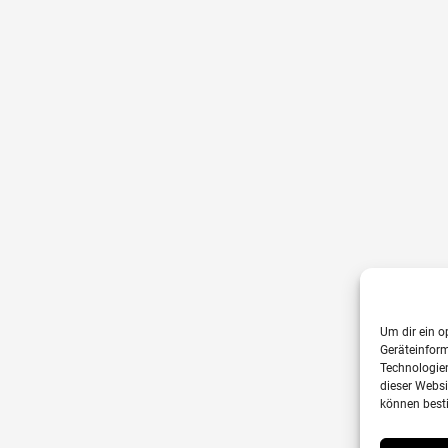
Um dir ein o
Geräteinfor
Technologien
dieser Websi
können best