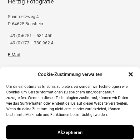
Herzig Fotografie
Steinmetzweg 4
D-64625 Bensheim
+49 (0)6251 – 581 450
+49 (0)172 – 730 962 4
E-Mail
Cookie-Zustimmung verwalten
Um dir ein optimales Erlebnis zu bieten, verwenden wir Technologien wie
Social Media
Cookies, um Geräteinformationen zu speichern und/oder darauf
zuzugreifen. Wenn du diesen Technologien zustimmst, können wir Daten
wie das Surfverhalten oder eindeutige IDs auf dieser Website verarbeiten.
Instagram
Wenn du deine Zustimmung nicht erteilst oder zurückziehst, können
bestimmte Merkmale und Funktionen beeinträchtigt werden.
Akzeptieren