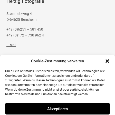
Herzig Fotografie
Steinmetzweg 4
D-64625 Bensheim
+49 (0)6251 – 581 450
+49 (0)172 – 730 962 4
E-Mail
Cookie-Zustimmung verwalten
Um dir ein optimales Erlebnis zu bieten, verwenden wir Technologien wie
Social Media
Cookies, um Geräteinformationen zu speichern und/oder darauf
zuzugreifen. Wenn du diesen Technologien zustimmst, können wir Daten
wie das Surfverhalten oder eindeutige IDs auf dieser Website verarbeiten.
Instagram
Wenn du deine Zustimmung nicht erteilst oder zurückziehst, können
bestimmte Merkmale und Funktionen beeinträchtigt werden.
Akzeptieren